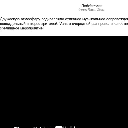
Победители
Фото: Лапин Лёша
Дружескую атмосферу подкрепляло отличное музыкальное сопровожден
неподдельный интерес зрителей. Vans в очередной раз провели качеств
зрелищное мероприятие!