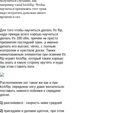
получиться случайно, как
например varial kickflip. Чтобы
научиться приземлять этот трюк
надо потратить довольно много
времени и сил.
Для того чтобы научиться делать f/s flip,
надо прежде всего хорошо научиться
делать f/s 180 ollie, причём не просто
приземляя последний трюк, а именно
делать его высоко, чётко, с полным
контролем и чувством доски. Также
немаловажным элементом при освении f/s
flip играет kickflip, который также хорошо
бы знать в какую сторону крутить и куда
при этом ставить ноги.
Расположение ног такое же как и при
kickflip; переднюю ногу даже желательно
поставить немного поближе к середине
доски.
1)
разгоняемся.. скорость ниже средней
2)
приседаем и делаем щелчок, при этом