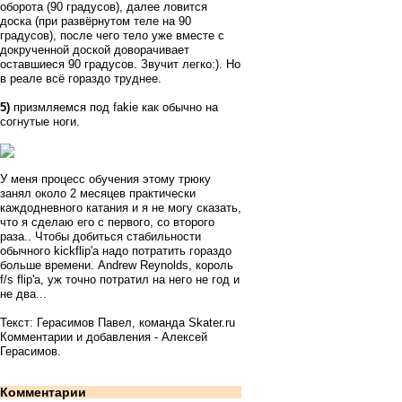
оборота (90 градусов), далее ловится
доска (при развёрнутом теле на 90
градусов), после чего тело уже вместе с
докрученной доской доворачивает
оставшиеся 90 градусов. Звучит легко:). Но
в реале всё гораздо труднее.
5)
призмляемся под fakie как обычно на
согнутые ноги.
У меня процесс обучения этому трюку
занял около 2 месяцев практически
каждодневного катания и я не могу сказать,
что я сделаю его с первого, со второго
раза.. Чтобы добиться стабильности
обычного kickflip'a надо потратить гораздо
больше времени. Andrew Reynolds, король
f/s flip'a, уж точно потратил на него не год и
не два...
Текст: Герасимов Павел, команда Skater.ru
Комментарии и добавления - Алексей
Герасимов.
Комментарии