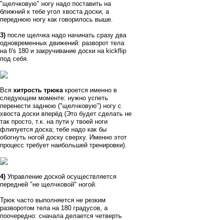
"щелчковую" ногу надо поставить на
ближний к тебе угол хвоста доски, а
переднюю ногу как говорилось выше.
3)
после щелчка надо начинать сразу два
одновременных движений: разворот тела
на f/s 180 и закручивание доски на kickflip
под себя.
Вся
хитрость трюка
кроется именно в
следующем моменте: нужно успеть
перенести заднюю ("щелчковую") ногу с
хвоста доски вперёд (Это будет сделать не
так просто, т.к. на пути у твоей ноги
флипуется доска; тебе надо как бы
обогнуть ногой доску сверху. Именно этот
процесс требует наибольшей тренировки).
4)
Управление доской осуществляется
передней "не щелчковой" ногой.
Трюк часто выполняется не резким
разворотом тела на 180 градусов, а
поочередно: сначала делается четверть