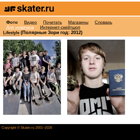
Фото
Видео
Почитать
Магазины
Словарь
Для новичков
Интернет-скейтшоп
(Полярные Зори год: 2012)
Lifestyle
Copyright © Skater.ru 2001–2026