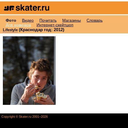
Фото
Видео
Почитать
Магазины
Словарь
Для новичков
Интернет-скейтшоп
(Краснодар год: 2012)
Lifestyle
Copyright © Skater.ru 2001–2026