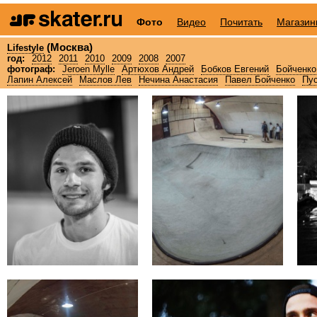
Фото
Видео
Почитать
Магазин
(Москва)
Lifestyle
год:
2012
2011
2010
2009
2008
2007
фотограф:
Jeroen Mylle
Артюхов Андрей
Бобков Евгений
Бойченко
Лапин Алексей
Маслов Лев
Нечина Анастасия
Павел Бойченко
Пус