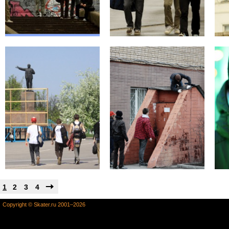
1
2
3
4
Copyright © Skater.ru 2001–2026